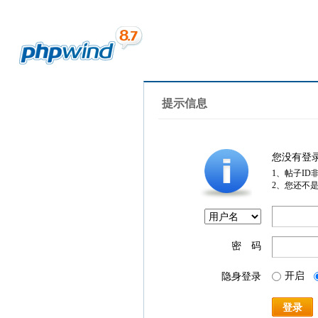
提示信息
您没有登
1、帖子ID
2、您还不
密 码
开启
隐身登录
登录