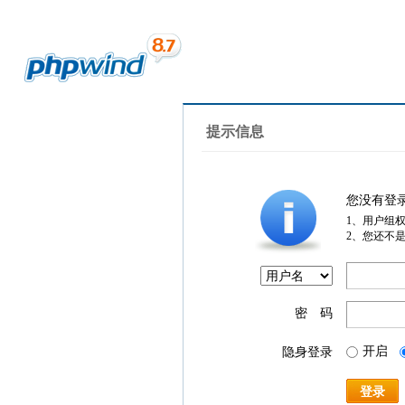
提示信息
您没有登
1、用户组
2、您还不
密 码
开启
隐身登录
登录