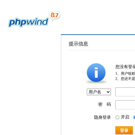
提示信息
您没有登
1、用户组
2、您还不
密 码
开启
隐身登录
登录